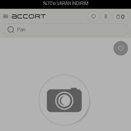
%70'e VARAN İNDİRİM
0