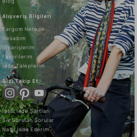
Blog
Alışveriş Bilgileri
Kargom Nerede
Hesabım
Siparişlerim
Favorilerim
İade Taleplerim
Bizi Takip Et
İptal İade Şartları
Sık Sorulan Sorular
Nasıl İade Ederim