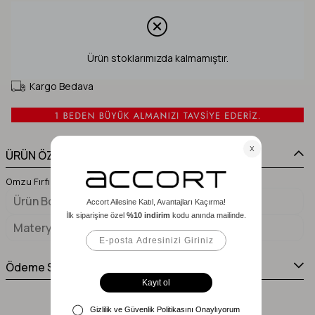
Ürün stoklarımızda kalmamıştır.
Kargo Bedava
ÜRÜN ÖZELLİKLERİ
Omzu Fırfırlı Yırtmaçlı Saten Abiye - SAX
Ürün Boyu
165 cm
Materyal 1
%100 POLİESTER
Ödeme Seçenekleri