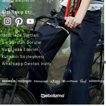
İade Taleplerim
Bizi Takip Et
İptal İade Şartları
Sık Sorulan Sorular
Nasıl İade Ederim
Kullanıcı Sözleşmesi
K
Whatsapp Destek Hattı