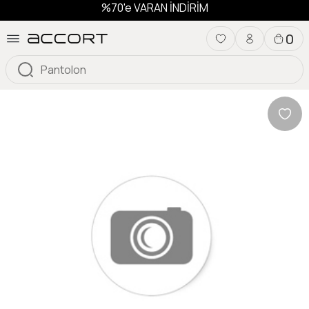
%70'e VARAN İNDİRİM
0