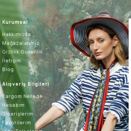
Kurumsal
Hakkımızda
Mağazalarımız
Gizlilik Güvenlik
İletişim
Blog
Alışveriş Bilgileri
Kargom Nerede
Hesabım
Siparişlerim
Favorilerim