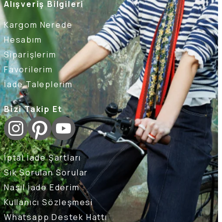
Alışveriş Bilgileri
Kargom Nerede
Hesabım
Siparişlerim
Favorilerim
İade Taleplerim
Bizi Takip Et
İptal İade Şartları
Sık Sorulan Sorular
Nasıl İade Ederim
Kullanıcı Sözleşmesi
Whatsapp Destek Hattı