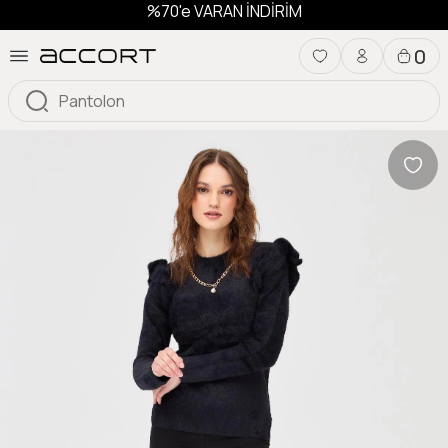
%70'e VARAN İNDİRİM
0