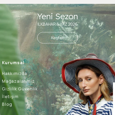
Yeni Sezon
İLKBAHAR & YAZ 2026
Keşfet
Kurumsal
Hakkımızda
Mağazalarımız
Gizlilik Güvenlik
İletişim
Blog