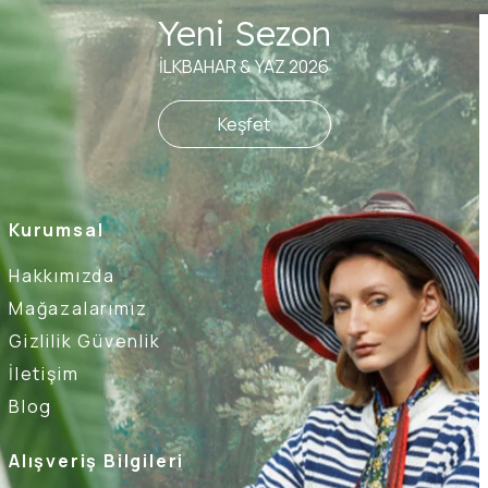
Yeni Sezon
İLKBAHAR & YAZ 2026
Keşfet
Kurumsal
Hakkımızda
Mağazalarımız
Gizlilik Güvenlik
İletişim
Blog
Alışveriş Bilgileri