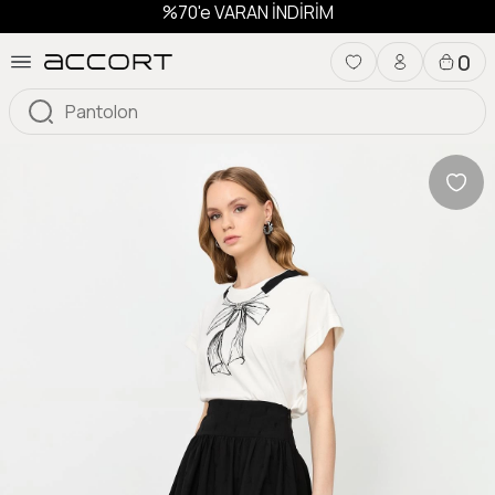
%70'e VARAN İNDİRİM
0