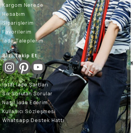
Kargom Nerede
Hesabım
Siparişlerim
Favorilerim
İade Taleplerim
Bizi Takip Et
K
İptal İade Şartları
Sık Sorulan Sorular
Nasıl İade Ederim
Kullanıcı Sözleşmesi
Whatsapp Destek Hattı