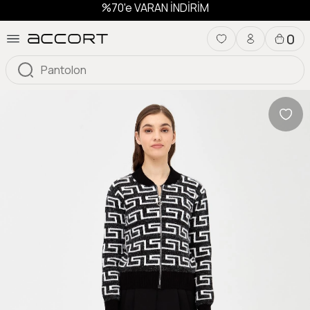
%70'e VARAN İNDİRİM
0