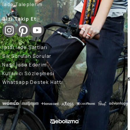
İade Taleplerim
Bizi Takip Et
İptal İade Şartları
Sık Sorulan Sorular
Nasıl İade Ederim
Kullanıcı Sözleşmesi
K
Whatsapp Destek Hattı