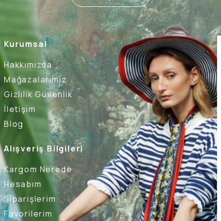
Kurumsal
Hakkımızda
Mağazalarımız
Gizlilik Güvenlik
İletişim
Blog
Alışveriş Bilgileri
Kargom Nerede
Hesabım
Siparişlerim
Favorilerim