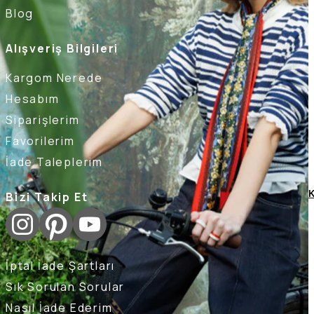
Blog
Alışveriş Bilgileri
Kargom Nerede
Hesabım
Siparişlerim
Favorilerim
İade Taleplerim
K
Bizi Takip Et
İptal İade Şartları
Sık Sorulan Sorular
Nasıl İade Ederim