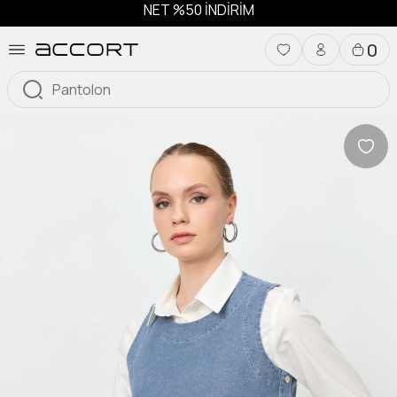
NET %50 İNDİRİM
0