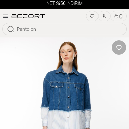
NET %50 İNDİRİM
0