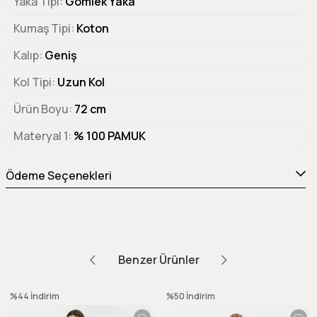
Yaka Tipi
Gömlek Yaka
Kumaş Tipi
Koton
Kalıp
Geniş
Kol Tipi
Uzun Kol
Ürün Boyu
72 cm
Materyal 1
% 100 PAMUK
Ödeme Seçenekleri
Benzer Ürünler
%44
İndirim
%50
İndirim