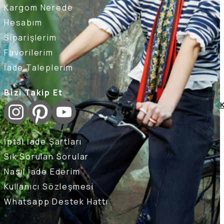
Kargom Nerede
Hesabım
Siparişlerim
Favorilerim
İade Taleplerim
Bizi Takip Et
K
İptal İade Şartları
Sık Sorulan Sorular
Nasıl İade Ederim
Kullanıcı Sözleşmesi
Whatsapp Destek Hattı