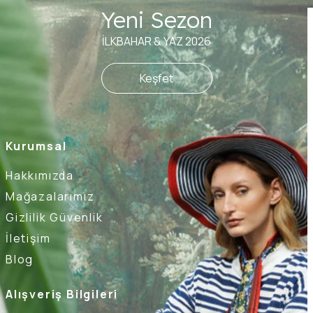
Yeni Sezon
İLKBAHAR & YAZ 2026
Keşfet
Kurumsal
Hakkımızda
Mağazalarımız
Gizlilik Güvenlik
İletişim
Blog
Alışveriş Bilgileri