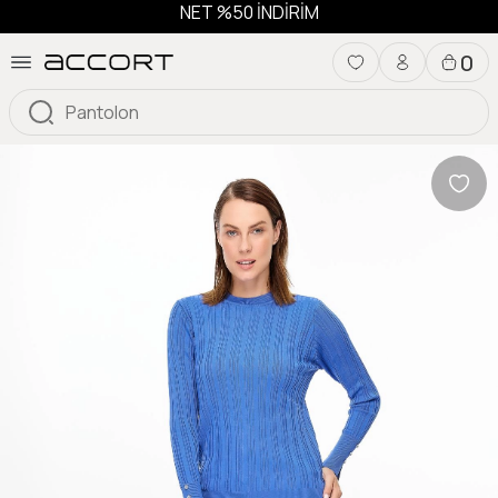
NET %50 İNDİRİM
0