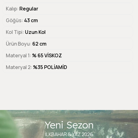
Kalıp
Regular
Göğüs
43 cm
Kol Tipi
Uzun Kol
Ürün Boyu
62 cm
Materyal 1
% 65 VİSKOZ
Materyal 2
%35 POLİAMİD
Yeni Sezon
İLKBAHAR & YAZ 2026