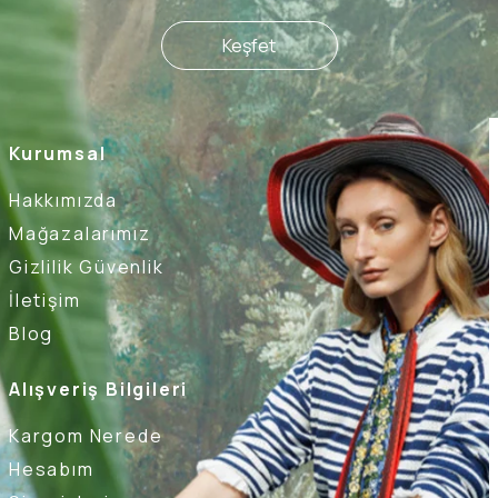
Keşfet
Kurumsal
Hakkımızda
Mağazalarımız
Gizlilik Güvenlik
İletişim
Blog
Alışveriş Bilgileri
Kargom Nerede
Hesabım