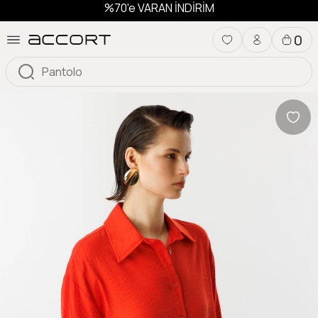
%70'e VARAN İNDİRİM
0