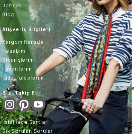
İletişim
Blog
Alışveriş Bilgileri
Kargom Nerede
Hesabım
Siparişlerim
Favorilerim
İade Taleplerim
K
Bizi Takip Et
İptal İade Şartları
Sık Sorulan Sorular