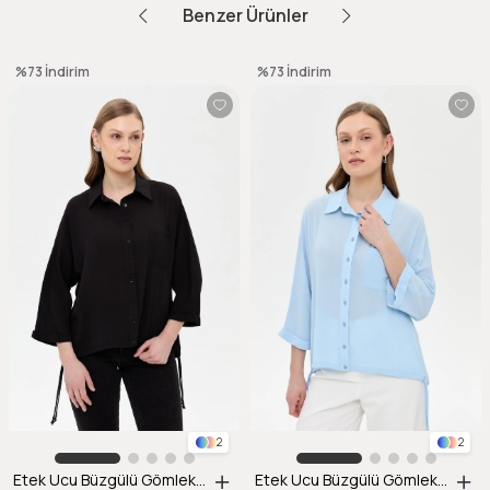
Benzer Ürünler
%73
İndirim
%73
İndirim
2
2
Etek Ucu Büzgülü Gömlek-SİYAH
Etek Ucu Büzgülü Gömlek-A.MAVI