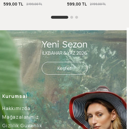
599,00 TL
599,00 TL
2.199,00 TL
2.199,00 TL
Yeni Sezon
İLKBAHAR & YAZ 2026
Keşfet
Kurumsal
Hakkımızda
Mağazalarımız
Gizlilik Güvenlik