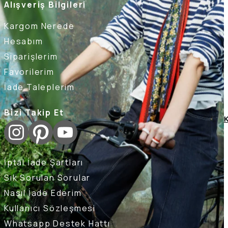
Alışveriş Bilgileri
Kargom Nerede
Hesabım
Siparişlerim
Favorilerim
İade Taleplerim
Bizi Takip Et
K
İptal İade Şartları
Sık Sorulan Sorular
Nasıl İade Ederim
Kullanıcı Sözleşmesi
Whatsapp Destek Hattı