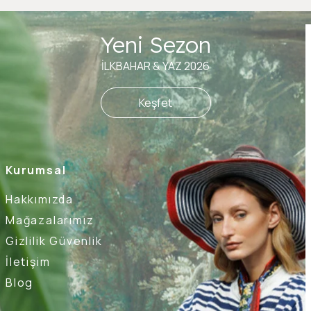
Yeni Sezon
İLKBAHAR & YAZ 2026
Keşfet
Kurumsal
Hakkımızda
Mağazalarımız
Gizlilik Güvenlik
İletişim
Blog