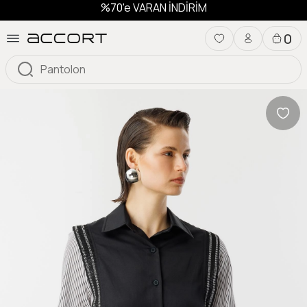
%70'e VARAN İNDİRİM
0