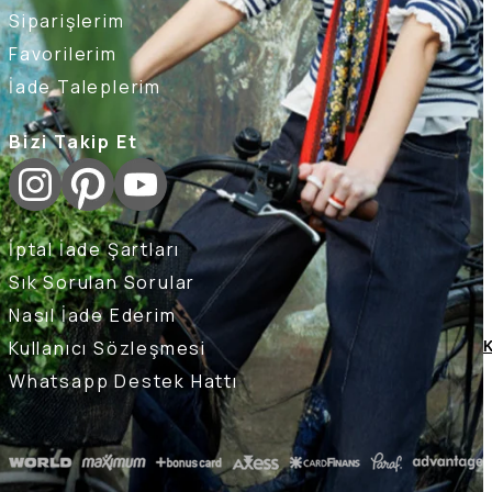
Siparişlerim
Favorilerim
İade Taleplerim
Bizi Takip Et
İptal İade Şartları
Sık Sorulan Sorular
Nasıl İade Ederim
Kullanıcı Sözleşmesi
K
Whatsapp Destek Hattı