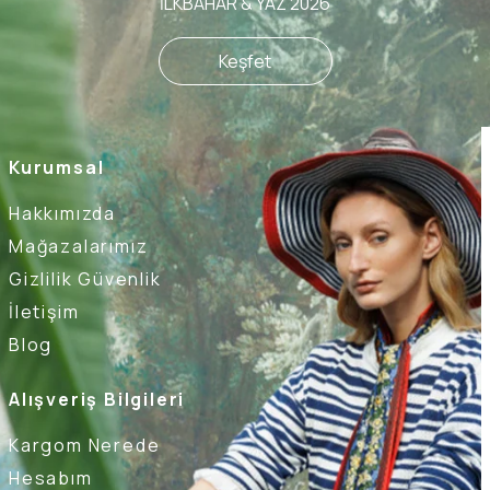
İLKBAHAR & YAZ 2026
Keşfet
Kurumsal
Hakkımızda
Mağazalarımız
Gizlilik Güvenlik
İletişim
Blog
Alışveriş Bilgileri
Kargom Nerede
Hesabım