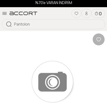
%70'e VARAN İNDİRİM
0