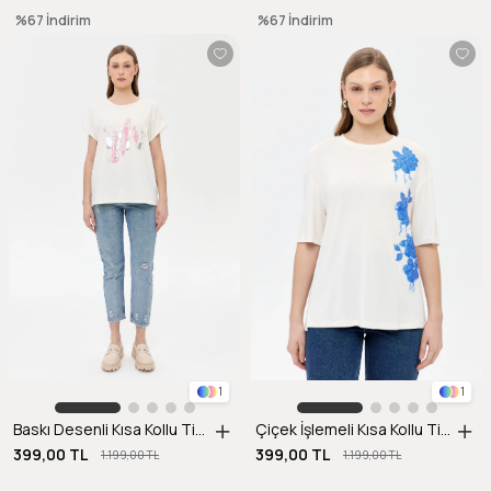
%67
İndirim
%67
İndirim
1
1
Baskı Desenli Kısa Kollu Tişört-PEMBE
Çiçek İşlemeli Kısa Kollu Tişört-SAX
399,00 TL
399,00 TL
1.199,00 TL
1.199,00 TL