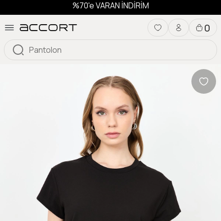
%70'e VARAN İNDİRİM
0