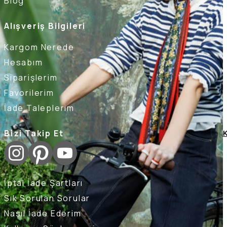
Blog
Alışveriş Bilgileri
Kargom Nerede
Hesabım
Siparişlerim
Favorilerim
İade Taleplerim
Bizi Takip Et
K
İptal İade Şartları
Sık Sorulan Sorular
Nasıl İade Ederim