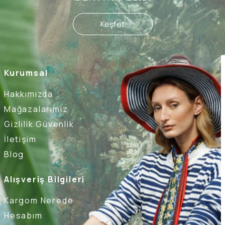
Keşfet
Kurumsal
Hakkımızda
Mağazalarımız
Gizlilik Güvenlik
İletişim
Blog
Alışveriş Bilgileri
Kargom Nerede
Hesabım