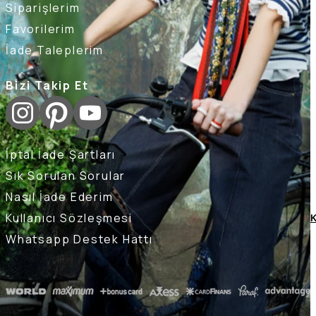
Siparişlerim
Favorilerim
İade Taleplerim
Bizi Takip Et
İptal İade Şartları
Sık Sorulan Sorular
Nasıl İade Ederim
Kullanıcı Sözleşmesi
K
Whatsapp Destek Hattı