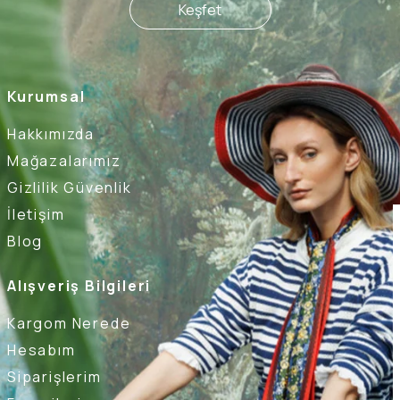
Keşfet
Kurumsal
Hakkımızda
Mağazalarımız
Gizlilik Güvenlik
İletişim
Blog
Alışveriş Bilgileri
Kargom Nerede
Hesabım
Siparişlerim