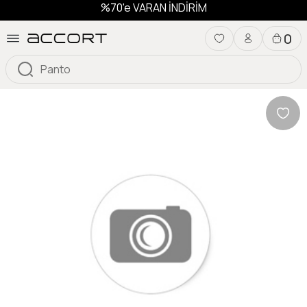
%70'e VARAN İNDİRİM
0