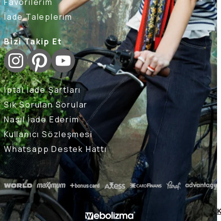
Favorilerim
İade Taleplerim
Bizi Takip Et
İptal İade Şartları
Sık Sorulan Sorular
Nasıl İade Ederim
Kullanıcı Sözleşmesi
Whatsapp Destek Hattı
K