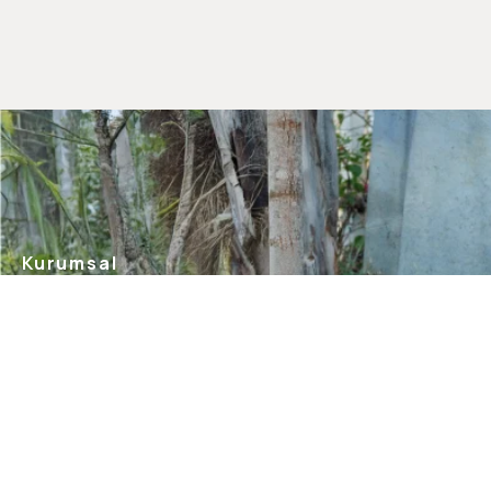
Kurumsal
Hakkımızda
Mağazalarımız
Gizlilik Güvenlik
İletişim
Blog