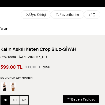
0
Üye Girişi
Favorilerim
Varan
Kalın Askılı Keten Crop Bluz-SİYAH
Stok Kodu
(4S2121K1857_01)
399,00 TL
899,00 TL
56
Bu ürünün tüm renkleri
Beden Tablosu
38
40
42