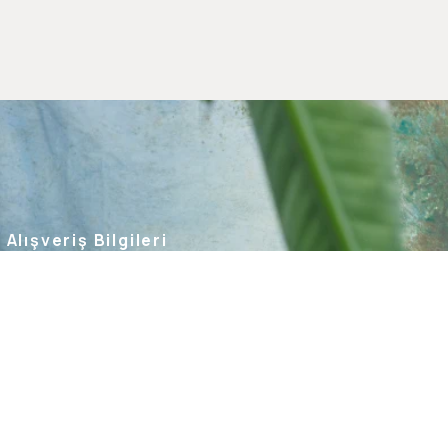
Alışveriş Bilgileri
Kargom Nerede
Hesabım
Siparişlerim
Favorilerim
İade Taleplerim