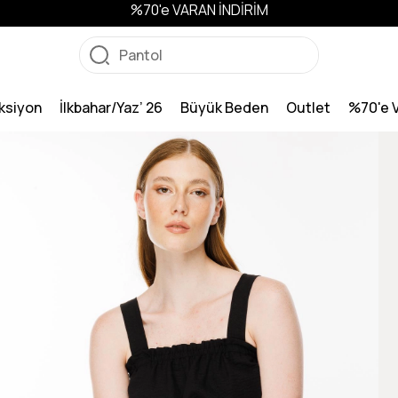
%70'e VARAN İNDİRİM
ksiyon
İlkbahar/Yaz’ 26
Büyük Beden
Outlet
%70'e 