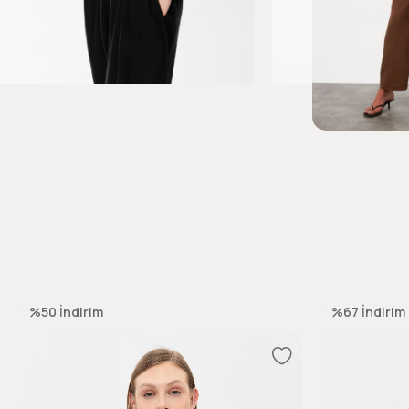
%50
İndirim
%67
İndirim