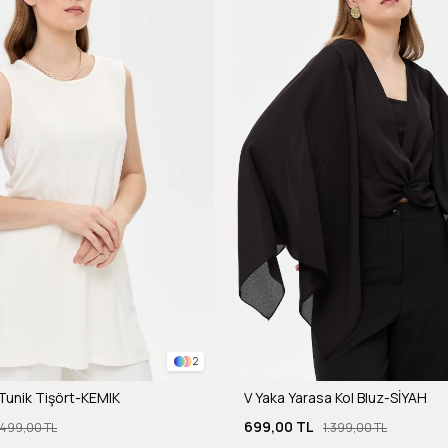
2
Tunik Tişört-KEMIK
V Yaka Yarasa Kol Bluz-SİYAH
699,00 TL
.499,00 TL
1.399,00 TL