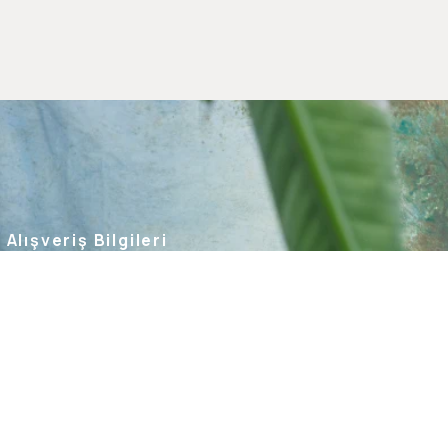
Alışveriş Bilgileri
Kargom Nerede
Hesabım
Siparişlerim
Favorilerim
İade Taleplerim