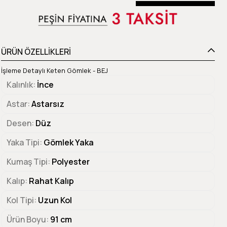
Beden Tablosu
ÜRÜN ÖZELLİKLERİ
İşleme Detaylı Keten Gömlek - BEJ
Kalınlık
İnce
Astar
Astarsız
Desen
Düz
Yaka Tipi
Gömlek Yaka
Kumaş Tipi
Polyester
Kalıp
Rahat Kalıp
Kol Tipi
Uzun Kol
Ürün Boyu
91 cm