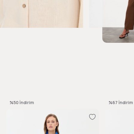
%50
İndirim
%67
İndirim