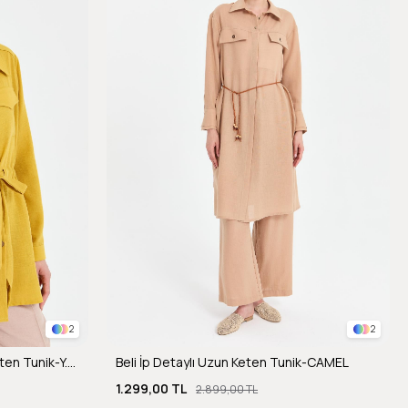
2
2
Beli Ayarlanabilir Cep Detaylı Keten Tunik-Y.YEŞİLİ
Beli İp Detaylı Uzun Keten Tunik-CAMEL
1.299,00 TL
2.899,00 TL