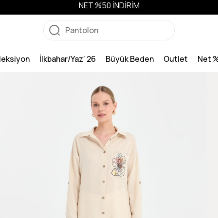
NET %50 İNDİRİM
leksiyon
İlkbahar/Yaz’ 26
Büyük Beden
Outlet
Net 