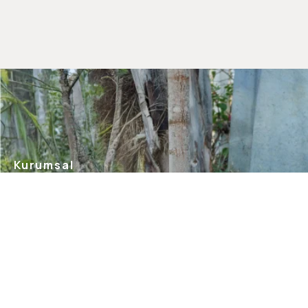
Kurumsal
Hakkımızda
Mağazalarımız
Gizlilik Güvenlik
İletişim
Blog