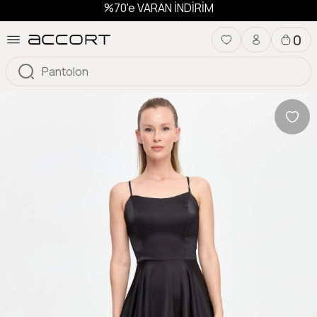
%70'e VARAN İNDİRİM
0