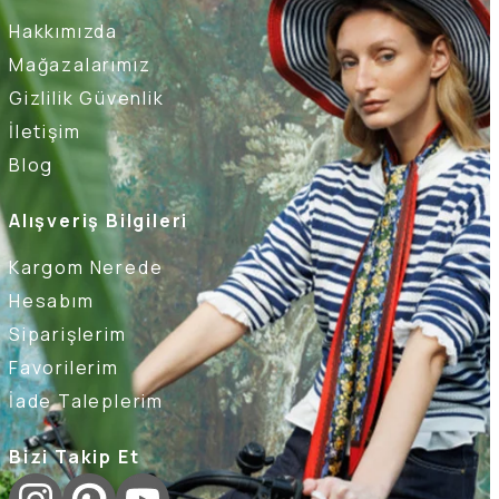
Hakkımızda
Mağazalarımız
Gizlilik Güvenlik
İletişim
Blog
Alışveriş Bilgileri
Kargom Nerede
Hesabım
Siparişlerim
Favorilerim
İade Taleplerim
Bizi Takip Et