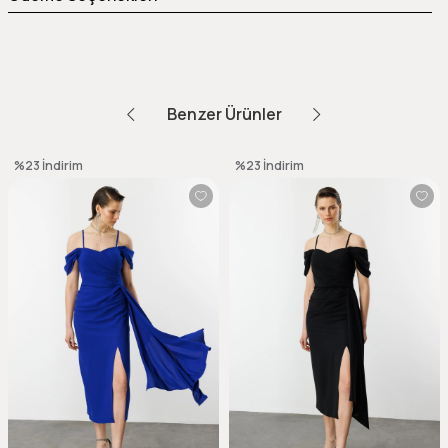
Benzer Ürünler
%23
İndirim
%23
İndirim