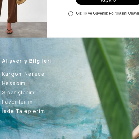
Alışveriş Bilgileri
Kargom Nerede
Hesabım
Siparişlerim
Favorilerim
İade Taleplerim