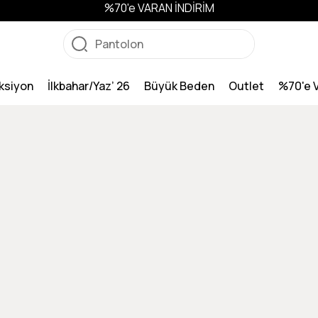
%70'e VARAN İNDİRİM
ksiyon
İlkbahar/Yaz’ 26
Büyük Beden
Outlet
%70'e 