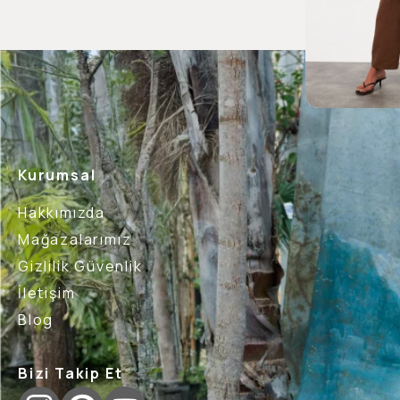
Kurumsal
Hakkımızda
Mağazalarımız
Gizlilik Güvenlik
İletişim
Blog
Bizi Takip Et