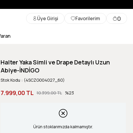
0
Üye Girişi
Favorilerim
Varan
Halter Yaka Simli ve Drape Detaylı Uzun
Abiye-İNDİGO
Stok Kodu
(4SCZG004027_60)
7.999,00 TL
10.399,00 TL
23
Ürün stoklarımızda kalmamıştır.