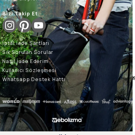
Bizi Takip Et
İptal İade Şartları
Sık Sorulan Sorular
Nasıl İade Ederim
Kullanıcı Sözleşmesi
K
Whatsapp Destek Hattı