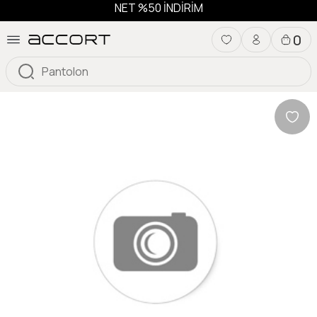
NET %50 İNDİRİM
0