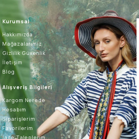
Kurumsal
Hakkımızda
Mağazalarımız
Gizlilik Güvenlik
İletişim
Blog
Alışveriş Bilgileri
Kargom Nerede
Hesabım
Siparişlerim
Favorilerim
İade Taleplerim