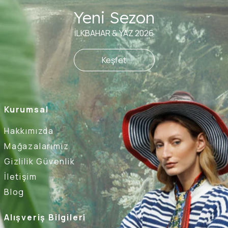
Yeni Sezon
İLKBAHAR & YAZ 2026
Keşfet
Kurumsal
Hakkımızda
Mağazalarımız
Gizlilik Güvenlik
İletişim
Blog
Alışveriş Bilgileri