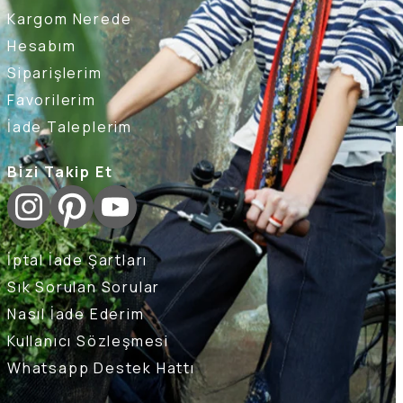
Kargom Nerede
Hesabım
Siparişlerim
Favorilerim
İade Taleplerim
Bizi Takip Et
İptal İade Şartları
Sık Sorulan Sorular
Nasıl İade Ederim
Kullanıcı Sözleşmesi
Whatsapp Destek Hattı