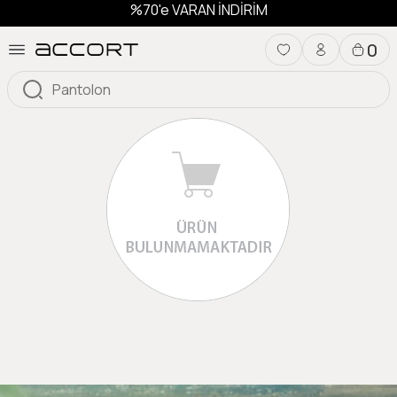
%70'e VARAN İNDİRİM
0