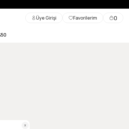
0
Üye Girişi
Favorilerim
%50