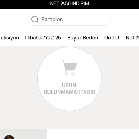
NET %50 İNDİRİM
leksiyon
İlkbahar/Yaz’ 26
Büyük Beden
Outlet
Net 