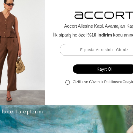
Alışveriş Bilgileri
Kargom Nerede
Hesabım
Siparişlerim
Favorilerim
İade Taleplerim