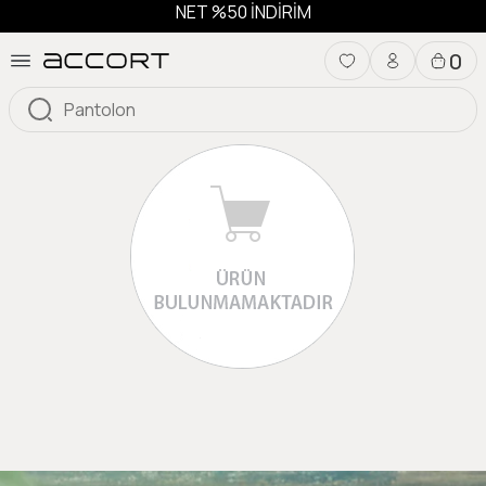
NET %50 İNDİRİM
0