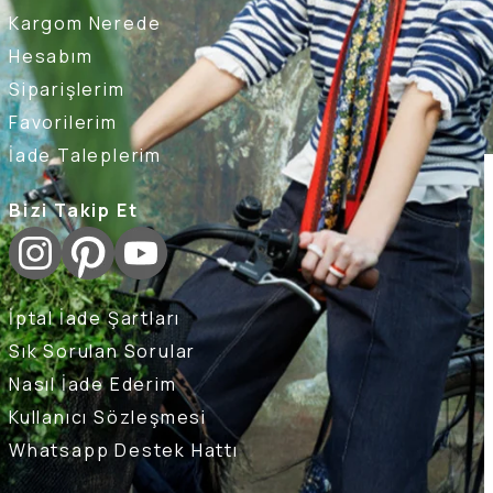
Kargom Nerede
Hesabım
Siparişlerim
Favorilerim
İade Taleplerim
Bizi Takip Et
İptal İade Şartları
Sık Sorulan Sorular
Nasıl İade Ederim
Kullanıcı Sözleşmesi
Whatsapp Destek Hattı