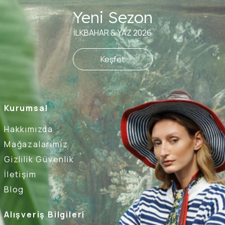
Yeni Sezon
İLKBAHAR & YAZ 2026
Keşfet
Kurumsal
Hakkımızda
Mağazalarımız
Gizlilik Güvenlik
İletişim
Blog
Alışveriş Bilgileri