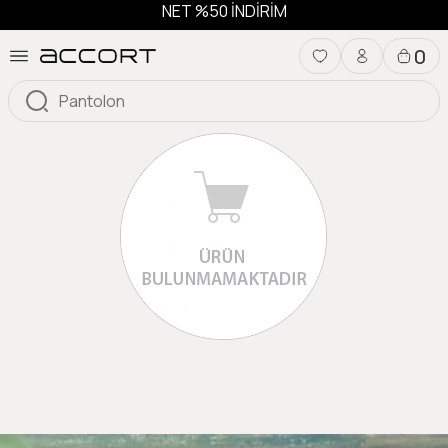
NET %50 İNDİRİM
0