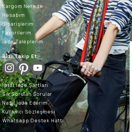
Kargom Nerede
Hesabım
Siparişlerim
Favorilerim
İade Taleplerim
Bizi Takip Et
İptal İade Şartları
Sık Sorulan Sorular
Nasıl İade Ederim
Kullanıcı Sözleşmesi
Whatsapp Destek Hattı