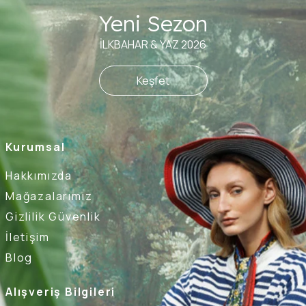
Yeni Sezon
İLKBAHAR & YAZ 2026
Keşfet
Kurumsal
Hakkımızda
Mağazalarımız
Gizlilik Güvenlik
İletişim
Blog
Alışveriş Bilgileri