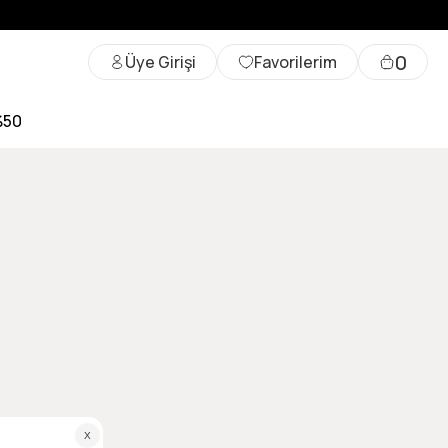
0
Üye Girişi
Favorilerim
%50