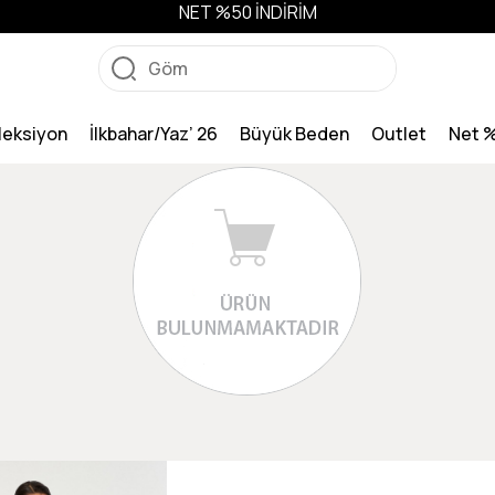
NET %50 İNDİRİM
leksiyon
İlkbahar/Yaz’ 26
Büyük Beden
Outlet
Net 