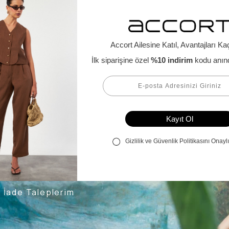
Alışveriş Bilgileri
Kargom Nerede
Hesabım
Siparişlerim
Favorilerim
İade Taleplerim