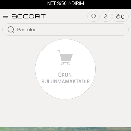
NET %50 İNDİRİM
0