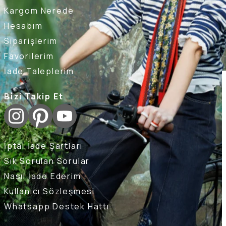
Kargom Nerede
Hesabım
Siparişlerim
Favorilerim
İade Taleplerim
Bizi Takip Et
İptal İade Şartları
Sık Sorulan Sorular
Nasıl İade Ederim
Kullanıcı Sözleşmesi
Whatsapp Destek Hattı