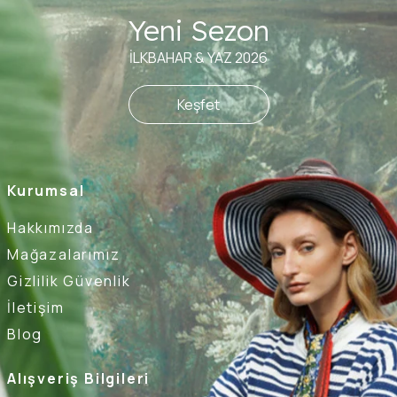
Yeni Sezon
İLKBAHAR & YAZ 2026
Keşfet
Kurumsal
Hakkımızda
Mağazalarımız
Gizlilik Güvenlik
İletişim
Blog
Alışveriş Bilgileri