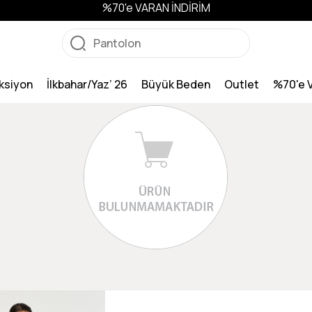
%70'e VARAN İNDİRİM
ksiyon
İlkbahar/Yaz’ 26
Büyük Beden
Outlet
%70'e 