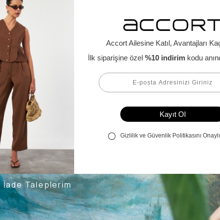
Alışveriş Bilgileri
Kargom Nerede
Hesabım
Siparişlerim
Favorilerim
İade Taleplerim