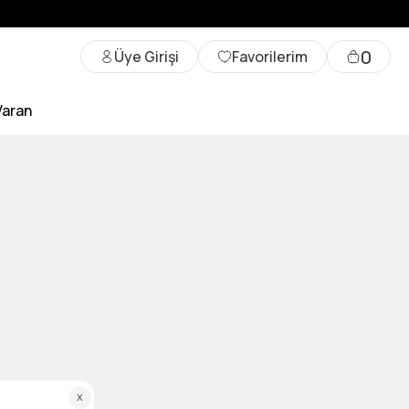
0
Üye Girişi
Favorilerim
Varan