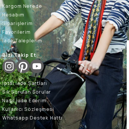
Kargom Nerede
Hesabım
Siparişlerim
Favorilerim
İade Taleplerim
Bizi Takip Et
İptal İade Şartları
Sık Sorulan Sorular
Nasıl İade Ederim
Kullanıcı Sözleşmesi
Whatsapp Destek Hattı