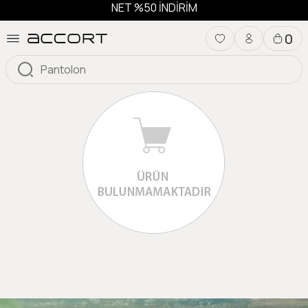
NET %50 İNDİRİM
0