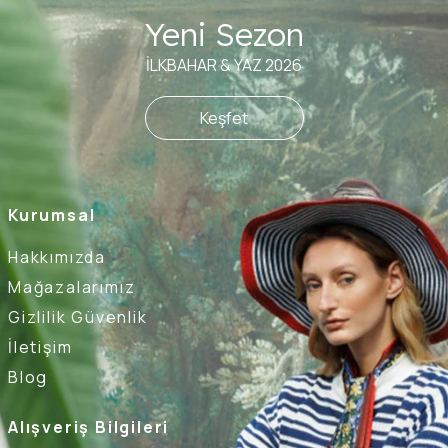
Yeni Sezon
İLKBAHAR & YAZ 2026
Keşfet
Kurumsal
Hakkımızda
Mağazalarımız
Gizlilik Güvenlik
İletişim
Blog
Alışveriş Bilgileri