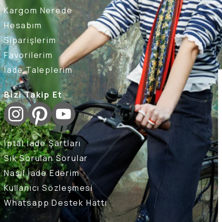
Kargom Nerede
Hesabım
Siparişlerim
Favorilerim
İade Taleplerim
Bizi Takip Et
İptal İade Şartları
Sık Sorulan Sorular
Nasıl İade Ederim
Kullanıcı Sözleşmesi
Whatsapp Destek Hattı