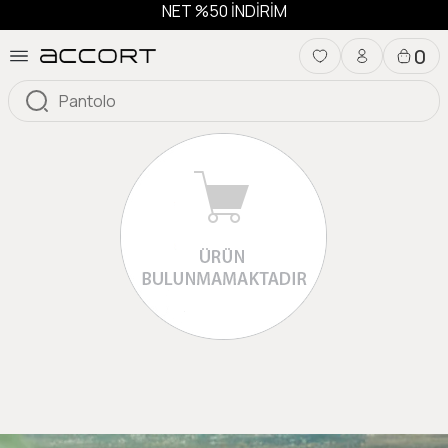
NET %50 İNDİRİM
0