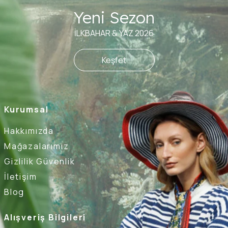
Yeni Sezon
İLKBAHAR & YAZ 2026
Keşfet
Kurumsal
Hakkımızda
Mağazalarımız
Gizlilik Güvenlik
İletişim
Blog
Alışveriş Bilgileri