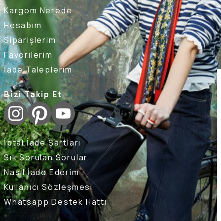
Kargom Nerede
Hesabım
Siparişlerim
Favorilerim
İade Taleplerim
Bizi Takip Et
İptal İade Şartları
Sık Sorulan Sorular
Nasıl İade Ederim
Kullanıcı Sözleşmesi
Whatsapp Destek Hattı