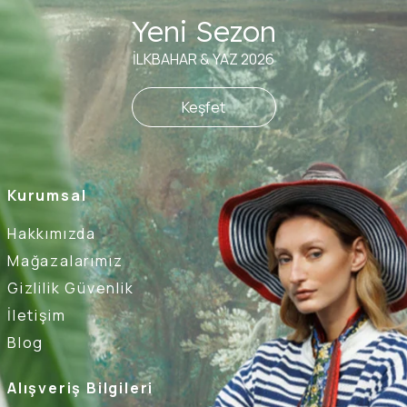
Yeni Sezon
İLKBAHAR & YAZ 2026
Keşfet
Kurumsal
Hakkımızda
Mağazalarımız
Gizlilik Güvenlik
İletişim
Blog
Alışveriş Bilgileri