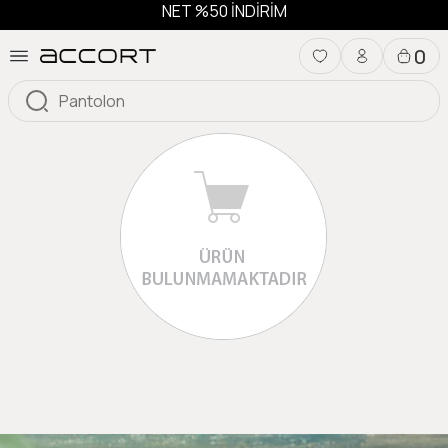
NET %50 İNDİRİM
0