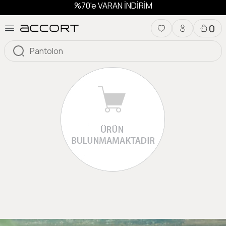
%70'e VARAN İNDİRİM
0