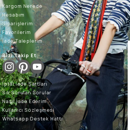
Kargom Nerede
Hesabım
Siparişlerim
Favorilerim
İade Taleplerim
Bizi Takip Et
İptal İade Şartları
Sık Sorulan Sorular
Nasıl İade Ederim
Kullanıcı Sözleşmesi
Whatsapp Destek Hattı