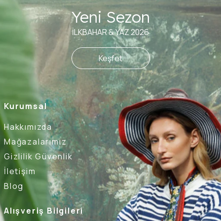
Yeni Sezon
İLKBAHAR & YAZ 2026
Keşfet
Kurumsal
Hakkımızda
Mağazalarımız
Gizlilik Güvenlik
İletişim
Blog
Alışveriş Bilgileri