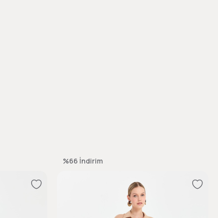
%66
İndirim