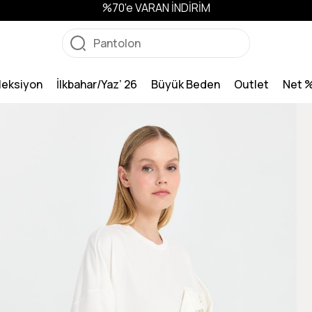
%70'e VARAN İNDİRİM
leksiyon
İlkbahar/Yaz’ 26
Büyük Beden
Outlet
Net 