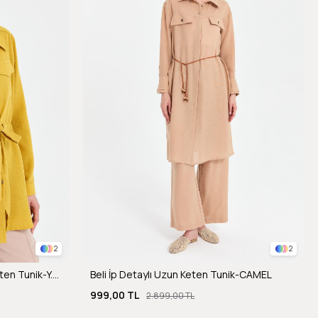
2
2
Beli Ayarlanabilir Cep Detaylı Keten Tunik-Y.YEŞİLİ
Beli İp Detaylı Uzun Keten Tunik-CAMEL
999,00 TL
2.899,00 TL