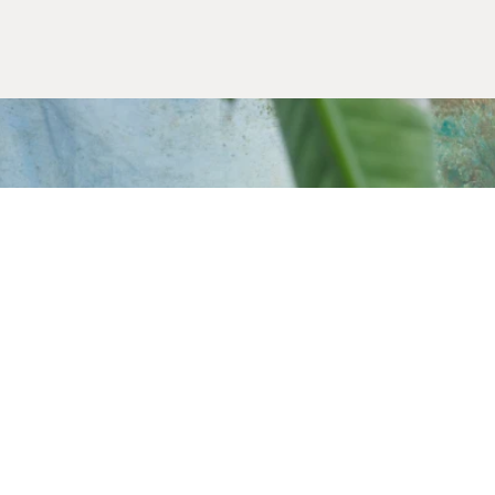
Alışveriş Bilgileri
Kargom Nerede
Hesabım
Siparişlerim
Favorilerim
İade Taleplerim