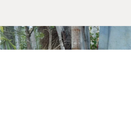
Kurumsal
Hakkımızda
Mağazalarımız
Gizlilik Güvenlik
İletişim
Blog