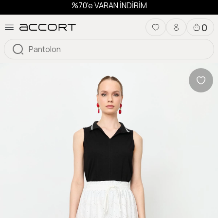
%70'e VARAN İNDİRİM
0