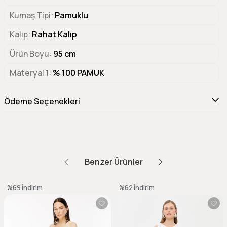
Kumaş Tipi
Pamuklu
Kalıp
Rahat Kalıp
Ürün Boyu
95 cm
Materyal 1
% 100 PAMUK
Ödeme Seçenekleri
Benzer Ürünler
%69
İndirim
%62
İndirim