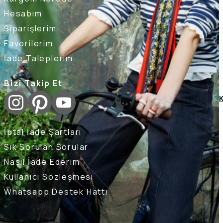
Hesabım
Siparişlerim
Favorilerim
İade Taleplerim
Bizi Takip Et
K
İptal İade Şartları
Sık Sorulan Sorular
Nasıl İade Ederim
Kullanıcı Sözleşmesi
Whatsapp Destek Hattı