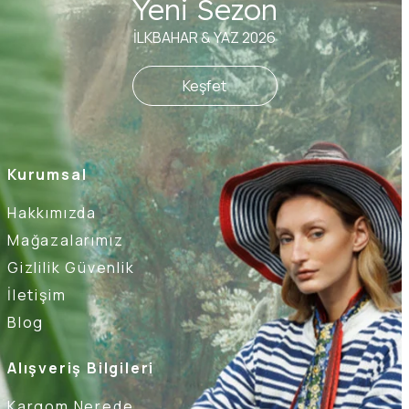
Yeni Sezon
İLKBAHAR & YAZ 2026
Keşfet
Kurumsal
Hakkımızda
Mağazalarımız
Gizlilik Güvenlik
İletişim
Blog
Alışveriş Bilgileri
Kargom Nerede