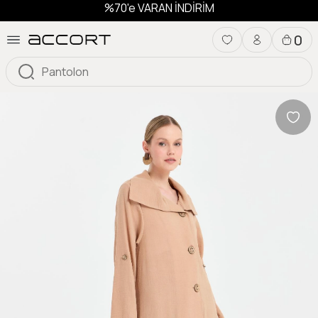
%70'e VARAN İNDİRİM
0