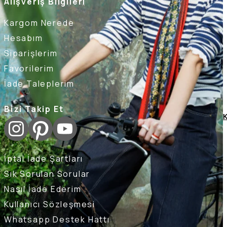
Alışveriş Bilgileri
Kargom Nerede
Hesabım
Siparişlerim
Favorilerim
İade Taleplerim
Bizi Takip Et
K
İptal İade Şartları
Sık Sorulan Sorular
Nasıl İade Ederim
Kullanıcı Sözleşmesi
Whatsapp Destek Hattı