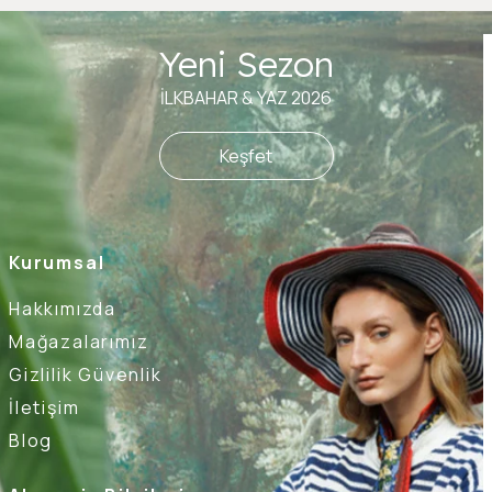
Yeni Sezon
İLKBAHAR & YAZ 2026
Keşfet
Kurumsal
Hakkımızda
Mağazalarımız
Gizlilik Güvenlik
İletişim
Blog