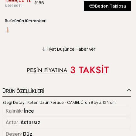
1.999,00 TL
66
Beden Tablosu
5.799,00 TL
Bu ürünün tüm renkleri
Fiyat Düşünce Haber Ver
ÜRÜN ÖZELLİKLERİ
Eteği Detaylı Keten Uzun Ferace - CAMEL Ürün Boyu: 124 cm
Kalınlık
İnce
Astar
Astarsız
Desen
Düz