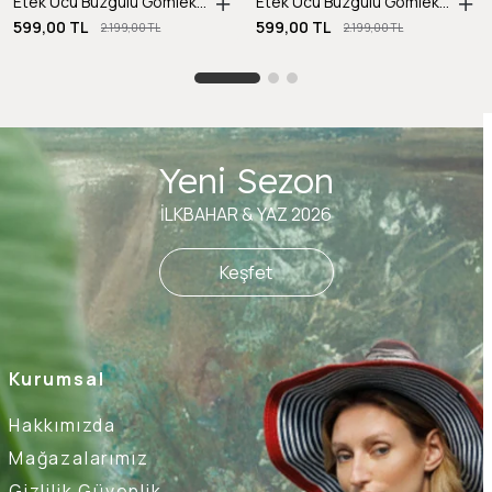
Etek Ucu Büzgülü Gömlek-SİYAH
Etek Ucu Büzgülü Gömlek-A.MAVI
599,00 TL
599,00 TL
2.199,00 TL
2.199,00 TL
Yeni Sezon
İLKBAHAR & YAZ 2026
Keşfet
Kurumsal
Hakkımızda
Mağazalarımız
Gizlilik Güvenlik