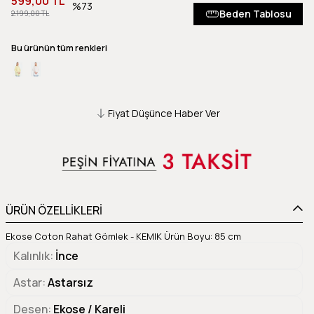
599,00 TL
73
Beden Tablosu
2.199,00 TL
Bu ürünün tüm renkleri
Fiyat Düşünce Haber Ver
ÜRÜN ÖZELLİKLERİ
Ekose Coton Rahat Gömlek - KEMIK Ürün Boyu: 85 cm
Kalınlık
İnce
Astar
Astarsız
Desen
Ekose / Kareli