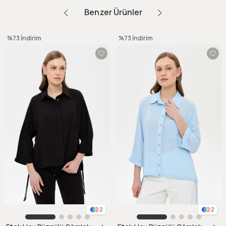
Benzer Ürünler
%73
İndirim
%73
İndirim
2
2