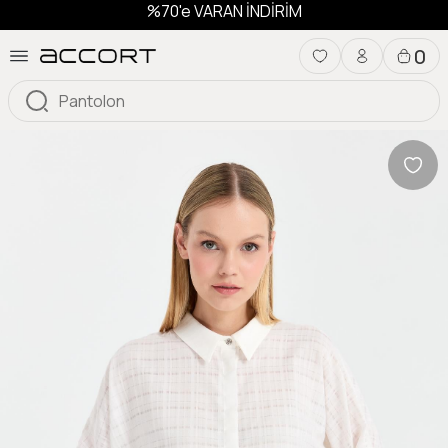
%70'e VARAN İNDİRİM
0