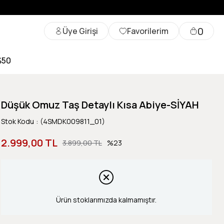
0
Üye Girişi
Favorilerim
%50
Düşük Omuz Taş Detaylı Kısa Abiye-SİYAH
Stok Kodu
(4SMDK009811_01)
2.999,00 TL
3.899,00 TL
23
Ürün stoklarımızda kalmamıştır.