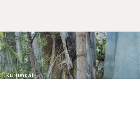
Kurumsal
Hakkımızda
Mağazalarımız
Gizlilik Güvenlik
İletişim
Blog