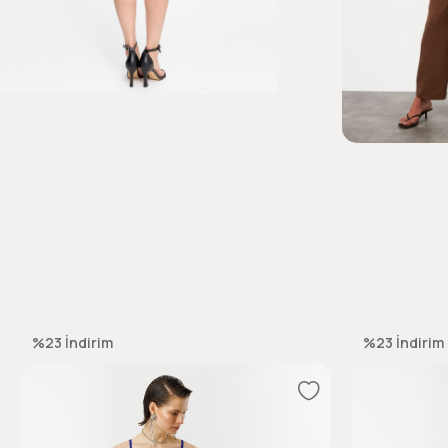
%23
İndirim
%23
İndirim