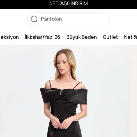
NET %50 İNDİRİM
leksiyon
İlkbahar/Yaz’ 26
Büyük Beden
Outlet
Net 