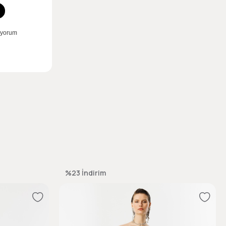
%23
İndirim