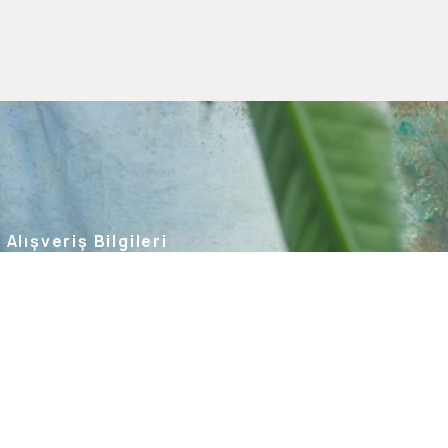
Alışveriş Bilgileri
Kargom Nerede
Hesabım
Siparişlerim
Favorilerim
İade Taleplerim