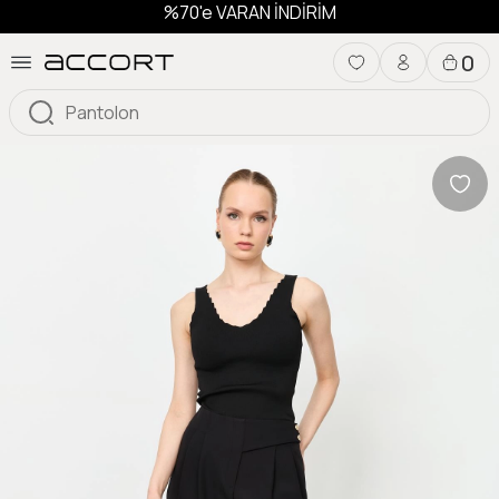
%70'e VARAN İNDİRİM
0