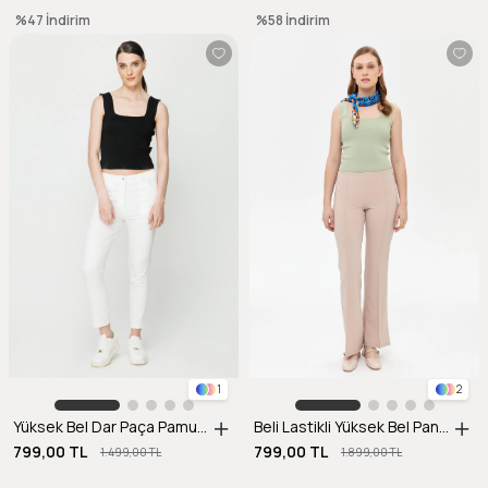
%47
İndirim
%58
İndirim
1
2
Yüksek Bel Dar Paça Pamuklu Pantolon-EKRU
Beli Lastikli Yüksek Bel Pantolon-BEJ
799,00 TL
799,00 TL
1.499,00 TL
1.899,00 TL