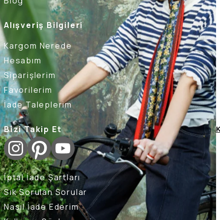
Blog
Alışveriş Bilgileri
Kargom Nerede
Hesabım
Siparişlerim
Favorilerim
İade Taleplerim
Bizi Takip Et
K
İptal İade Şartları
Sık Sorulan Sorular
Nasıl İade Ederim