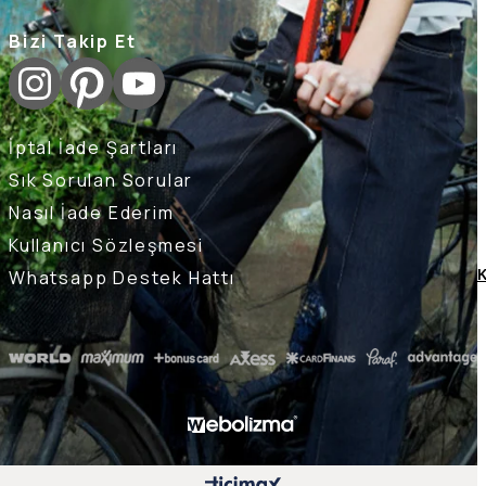
Bizi Takip Et
İptal İade Şartları
Sık Sorulan Sorular
Nasıl İade Ederim
Kullanıcı Sözleşmesi
Whatsapp Destek Hattı
K