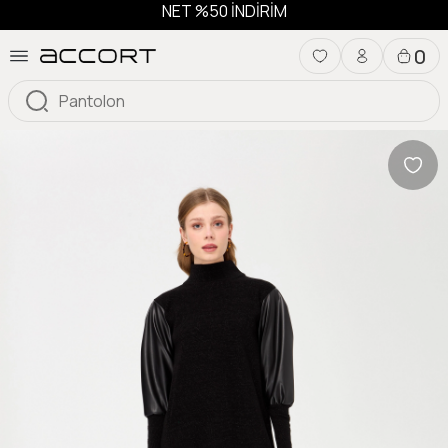
NET %50 İNDİRİM
0