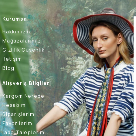
Kurumsal
Hakkımızda
Mağazalarımız
Gizlilik Güvenlik
İletişim
Blog
Alışveriş Bilgileri
Kargom Nerede
Hesabım
Siparişlerim
Favorilerim
İade Taleplerim