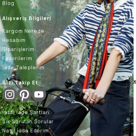
Blog
Alışveriş Bilgileri
Kargom Nerede
Hesabım
Siparişlerim
Favorilerim
İade Taleplerim
Bizi Takip Et
K
İptal İade Şartları
Sık Sorulan Sorular
Nasıl İade Ederim