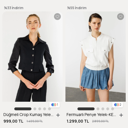
%33
İndirim
%55
İndirim
1
2
Düğmeli Crop Kumaş Yelek-SİYAH
Fermuarlı Penye Yelek-KEMIK
999,00 TL
1.299,00 TL
1.499,00 TL
2.899,00 TL