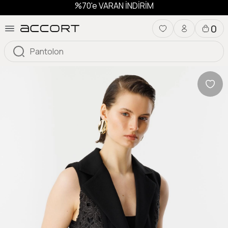
%70'e VARAN İNDİRİM
0