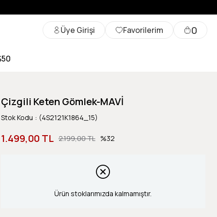
0
Üye Girişi
Favorilerim
%50
Çizgili Keten Gömlek-MAVİ
Stok Kodu
(4S2121K1864_15)
1.499,00 TL
2.199,00 TL
32
Ürün stoklarımızda kalmamıştır.