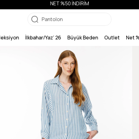
NET %50 İNDİRİM
leksiyon
İlkbahar/Yaz’ 26
Büyük Beden
Outlet
Net 