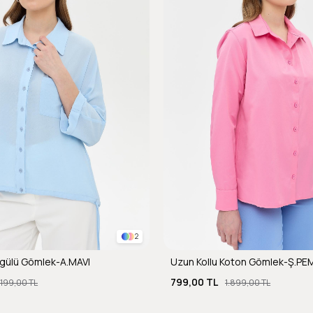
2
gülü Gömlek-A.MAVI
Uzun Kollu Koton Gömlek-Ş.PE
799,00 TL
.199,00 TL
1.899,00 TL