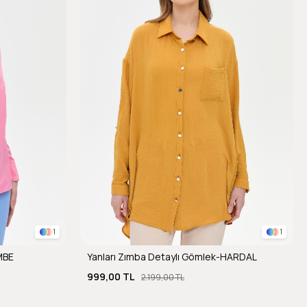
1
1
MBE
Yanları Zımba Detaylı Gömlek-HARDAL
999,00 TL
2.199,00 TL