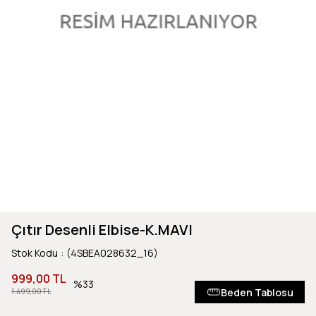
Çıtır Desenli Elbise-K.MAVI
Stok Kodu
(4SBEA028632_16)
999,00 TL
33
Beden Tablosu
1.499,00 TL