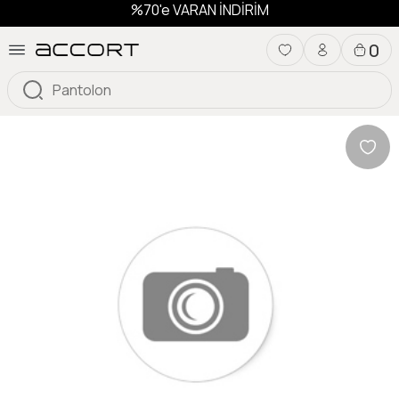
%70'e VARAN İNDİRİM
0