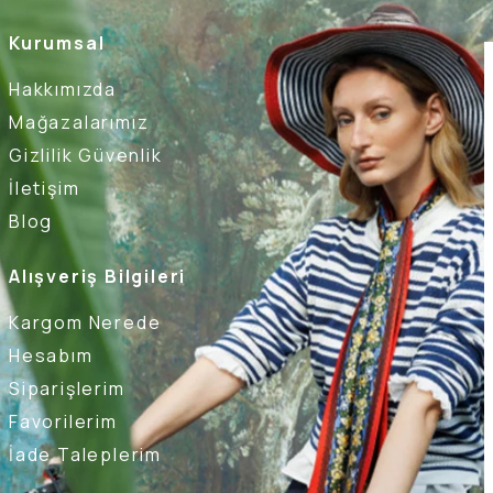
Kurumsal
Hakkımızda
Mağazalarımız
Gizlilik Güvenlik
İletişim
Blog
Alışveriş Bilgileri
Kargom Nerede
Hesabım
Siparişlerim
Favorilerim
İade Taleplerim