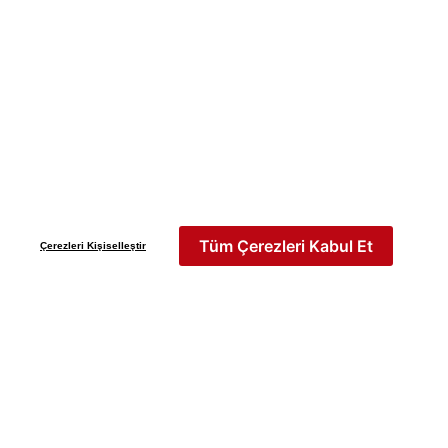
Yeni Sezon
İLKBAHAR & YAZ 2026
Keşfet
Tüm Çerezleri Kabul Et
Çerezleri Kişiselleştir