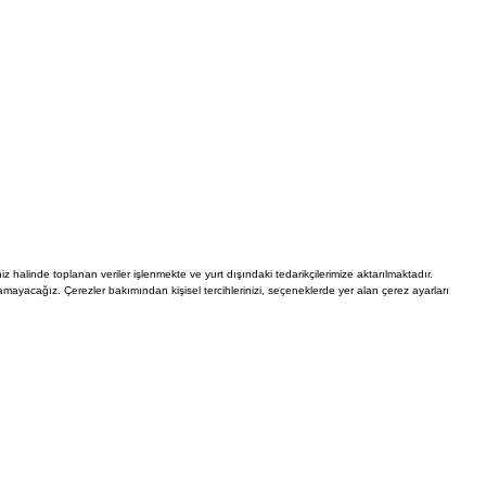
Hesabım
Siparişlerim
Favorilerim
İade Taleplerim
iz halinde toplanan veriler işlenmekte ve yurt dışındaki tedarikçilerimize aktarılmaktadır.
Ederim
Kullanıcı Sözleşmesi
Whatsapp Destek Hattı
mayacağız. Çerezler bakımından kişisel tercihlerinizi, seçeneklerde yer alan çerez ayarları