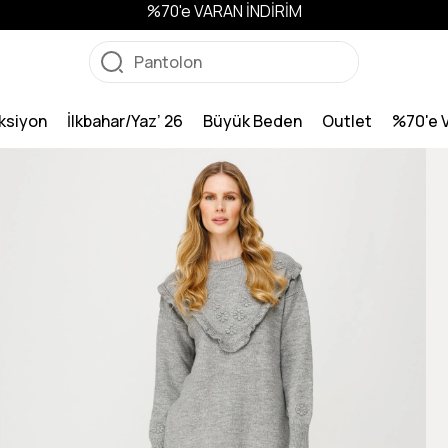
%70'e VARAN İNDİRİM
ksiyon
İlkbahar/Yaz’ 26
Büyük Beden
Outlet
%70'e 