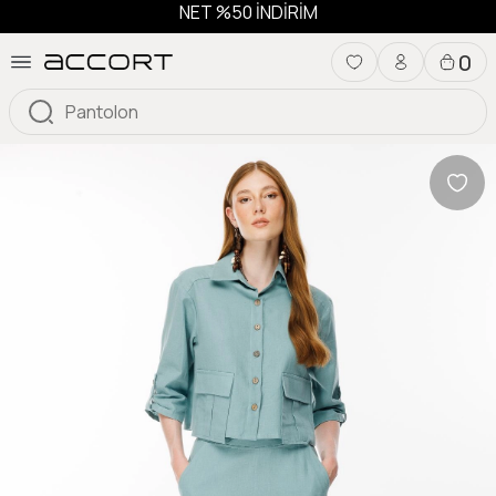
NET %50 İNDİRİM
0