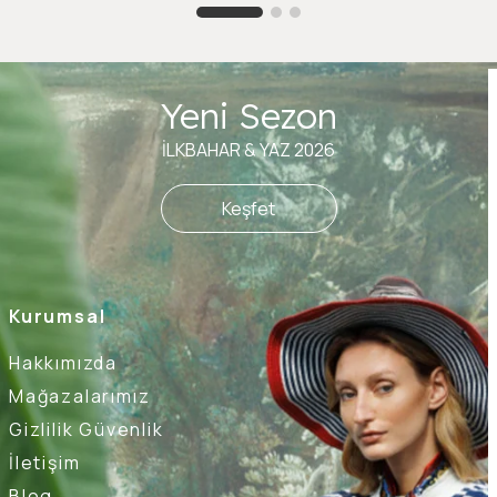
Yeni Sezon
İLKBAHAR & YAZ 2026
Keşfet
Kurumsal
Hakkımızda
Mağazalarımız
Gizlilik Güvenlik
İletişim
Blog