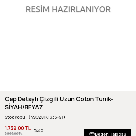
Cep Detaylı Çizgili Uzun Coton Tunik-
SİYAH/BEYAZ
Stok Kodu
(4SCZ81K1335-91)
1.739,00 TL
40
Beden Tablosu
2.899,00 TL