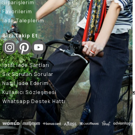
Siparişlerim
Favorilerim
İade Taleplerim
Bizi Takip Et
İptal İade Şartları
Sık Sorulan Sorular
Nasıl İade Ederim
Kullanıcı Sözleşmesi
K
Whatsapp Destek Hattı