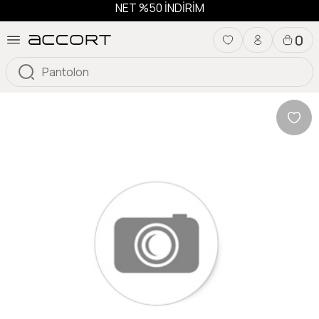
NET %50 İNDİRİM
0