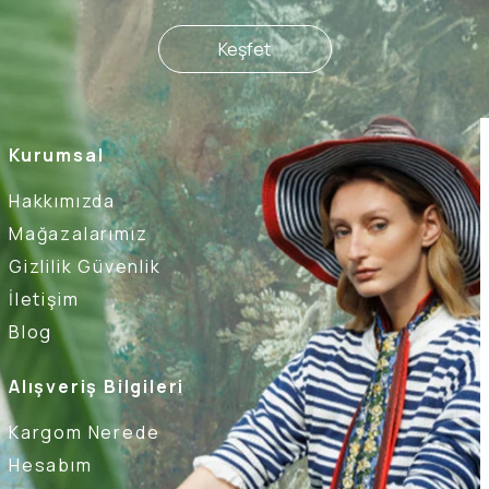
Keşfet
Kurumsal
Hakkımızda
Mağazalarımız
Gizlilik Güvenlik
İletişim
Blog
Alışveriş Bilgileri
Kargom Nerede
Hesabım