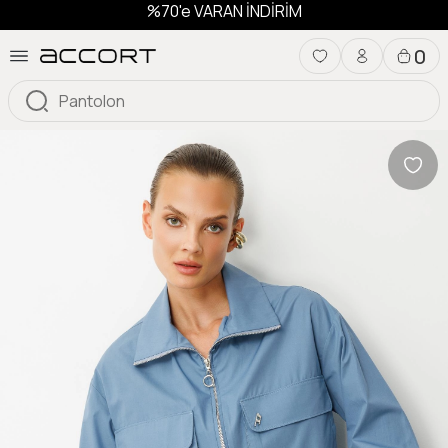
%70'e VARAN İNDİRİM
0