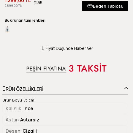
1.299,00 TL
55
Beden Tablosu
2.899,00 TL
Bu ürünün tüm renkleri
Fiyat Düşünce Haber Ver
ÜRÜN ÖZELLİKLERİ
Ürün Boyu: 73 cm
Kalınlık
İnce
Astar
Astarsız
Desen
Çizgili