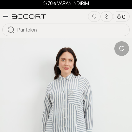
%70'e VARAN İNDİRİM
0