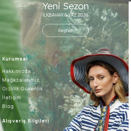
Yeni Sezon
İLKBAHAR & YAZ 2026
Keşfet
Kurumsal
Hakkımızda
Mağazalarımız
Gizlilik Güvenlik
İletişim
Blog
Alışveriş Bilgileri