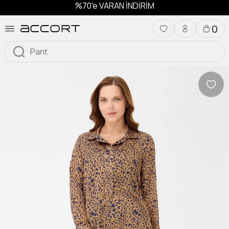
%70'e VARAN İNDİRİM
0