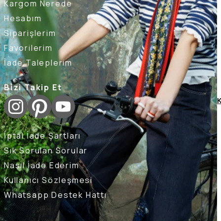
Kargom Nerede
Hesabım
Siparişlerim
Favorilerim
İade Taleplerim
Bizi Takip Et
K
İptal İade Şartları
Sık Sorulan Sorular
Nasıl İade Ederim
Kullanıcı Sözleşmesi
Whatsapp Destek Hattı