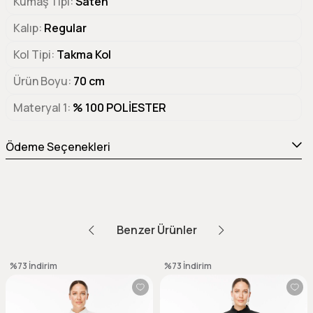
Kumaş Tipi
Saten
Kalıp
Regular
Kol Tipi
Takma Kol
Ürün Boyu
70 cm
Materyal 1
% 100 POLİESTER
Ödeme Seçenekleri
Benzer Ürünler
%73
İndirim
%73
İndirim