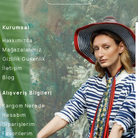
Kurumsal
Hakkımızda
Mağazalarımız
Gizlilik Güvenlik
İletişim
Blog
Alışveriş Bilgileri
Kargom Nerede
Hesabım
Siparişlerim
Favorilerim