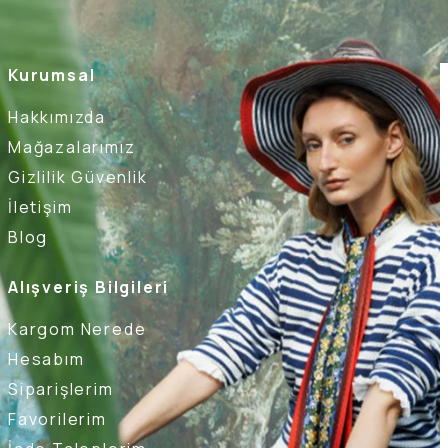
Kurumsal
Hakkımızda
Mağazalarımız
Gizlilik Güvenlik
İletişim
Blog
Alışveriş Bilgileri
Kargom Nerede
Hesabım
Siparişlerim
Favorilerim