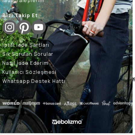
İade Taleplerim
Bizi Takip Et
İptal İade Şartları
Sık Sorulan Sorular
Nasıl İade Ederim
Kullanıcı Sözleşmesi
K
Whatsapp Destek Hattı