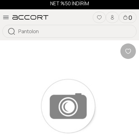
NET %50 İNDİRİM
0