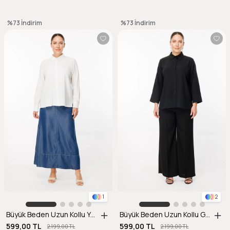
%73
İndirim
%73
İndirim
1
2
Büyük Beden Uzun Kollu Yanı Yırtmaçlı Gömlek-KEMIK
Büyük Beden Uzun Kollu Gömlek-SİYAH
599,00 TL
599,00 TL
2.199,00 TL
2.199,00 TL