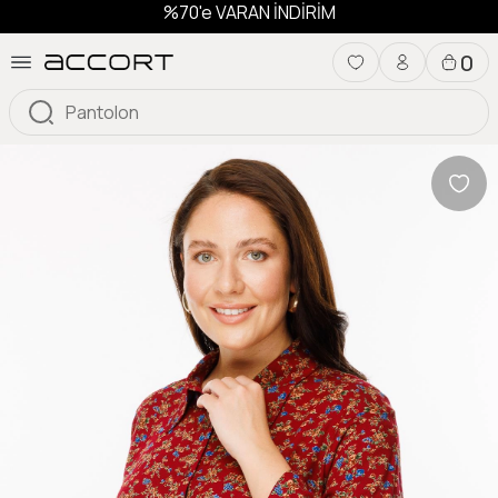
%70'e VARAN İNDİRİM
0