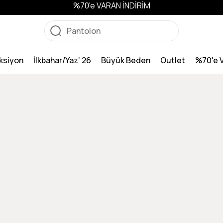
%70'e VARAN İNDİRİM
ksiyon
İlkbahar/Yaz’ 26
Büyük Beden
Outlet
%70'e 