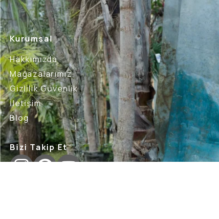
Kurumsal
Hakkımızda
Mağazalarımız
Gizlilik Güvenlik
İletişim
Blog
Bizi Takip Et
İptal İade Şartları
Sık Sorulan Sorular
Nasıl İade 