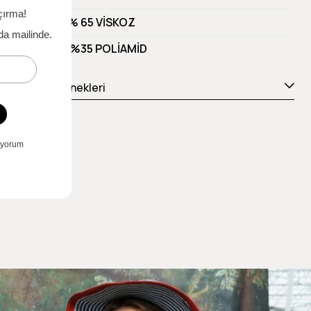
Materyal 1
% 65 VİSKOZ
Materyal 2
%35 POLİAMİD
Ödeme Seçenekleri