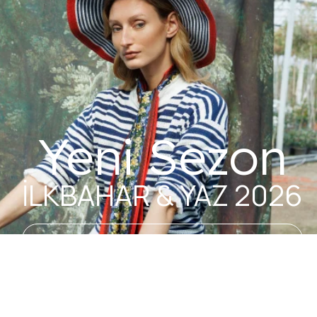
Yeni Sezon
İLKBAHAR & YAZ 2026
Keşfet