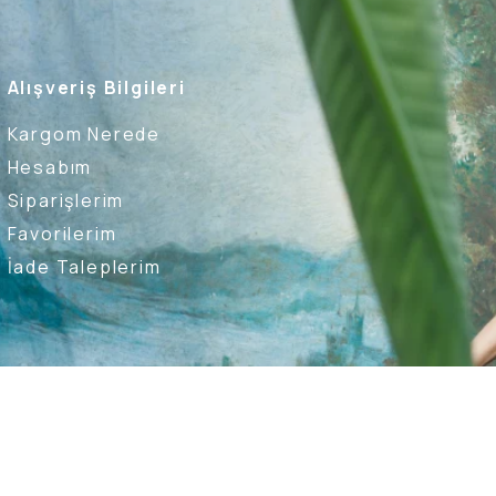
Alışveriş Bilgileri
Kargom Nerede
Hesabım
Siparişlerim
Favorilerim
İade Taleplerim
Ederim
Kullanıcı Sözleşmesi
Whatsapp Destek Hattı