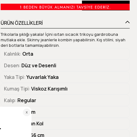
Beden Tablosu
ÜRÜN ÖZELLİKLERİ
Trikolarla şıklığı yakala! İçini ısıtan sıcacık trikoyu gardırobuna
mutlaka ekle. Skinny jeanlerle kombin yapabilirsin. Kış stilini, siyah
deri botlarla tamamlayabilirsin.
Kalınlık
Orta
Desen
Düz ve Desenli
Yaka Tipi
Yuvarlak Yaka
Kumaş Tipi
Viskoz Karışımlı
Kalıp
Regular
Göğüs
53 cm
Kol Tipi
Uzun Kol
Ürün Boyu
66 cm